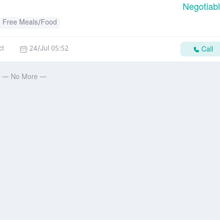
Negotiab
Free Meals/Food
ct
24/Jul 05:52
Call
— No More —