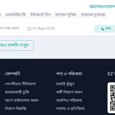
আলোচনাযোগ্
ল
ওভারটাইম ফি
ইন্টারনেট বিল
বাসস্থান সুবিধা
খাবারের সুব্যবস্থা
ায়ণগঞ্জ জেলা
07/Aug 06:43
কল
রও চাকরি দেখুন
কোম্পানি
পণ্য ও পরিষেবা
EZ 
গোপনীয়তা নীতিমালা
চাকরি খুঁজুন
ব্যবহারকারী চুক্তি
কর্মী নিয়োগ করুন
অ্যাপ ডাউনলোড করুন
আরপিও পরিষেবা
নিয়োগ বিজ্ঞপ্তি
সাহায্য ও প্রতিক্রিয়া