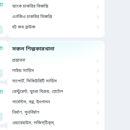
য
ব্যাংক চাকরির বিজ্ঞপ্তি
এনজিও চাকরির বিজ্ঞপ্তি
হট জব ব্রাউজ
য
সকল শিল্পকারখানা
প্রস্তাবনা
লাইফ সার্ভিস
সাপোর্ট, সিকিউরিটি সার্ভিস
য
রেস্টুরেন্ট, খুচরা বিক্রয়, হোটেল
গার্মেন্টস, বস্ত্র, উৎপাদন
নির্মাণ, পুনর্নির্মাণ
ওয়্যারহাউস, লজিস্‌টিক্‌স্‌