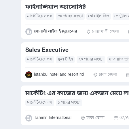
ফাইনান্সিয়াল অ্যাসোসিট
মার্কেটিং/সেলস
৫০ পদের সংখ্যা
মোবাইল বিল
পেট্রোল 
বাসস্থান সুবিধা
খাবারের সুব্যবস্থা
যাতায়াত ভাতা
সোনালী লাইফ ইনসুরেন্সের
নোয়াখালী জেলা
Sales Executive
মার্কেটিং/সেলস
ফুল টাইম
২০ পদের সংখ্যা
যাতায়াত ভা
Istanbul hotel and resort ltd
ঢাকা জেলা
মার্কেটিং এর কাজের জন্য একজন মেয়ে ল
মার্কেটিং/সেলস
১ পদের সংখ্যা
Tahmin International
ঢাকা জেলা
07/A