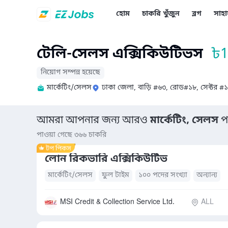
হোম
চাকরি খুঁজুন
ব্লগ
সাহা
টেলি-সেলস এক্সিকিউটিভস
৳
1
নিয়োগ সম্পন্ন হয়েছে
মার্কেটিং/সেলস
ঢাকা জেলা, বাড়ি #৬৩, রোড#১৮, সেক্টর #১৪
আমরা আপনার জন্য আরও
মার্কেটিং, সেলস
প
পাওয়া গেছে ৩৬৬ চাকরি
লোন রিকভারি এক্সিকিউটিভ
মার্কেটিং/সেলস
ফুল টাইম
১০০ পদের সংখ্যা
অন্যান্য
MSI Credit & Collection Service Ltd.
ALL