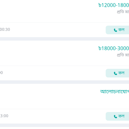
৳
12000-180
প্রতি ম
00:30
কল
৳
18000-300
প্রতি ম
00
কল
আলোচনাযোগ্
3:00
কল