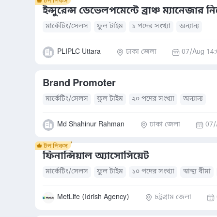
ইন্সুরেন্স ডেভেলপমেন্টে ব্রাঞ্চ ম্যানেজার ন
মার্কেটিং/সেলস
ফুল টাইম
১ পদের সংখ্যা
অন্যান্য
PLIPLC Uttara
ঢাকা জেলা
07/Aug 14:
Brand Promoter
মার্কেটিং/সেলস
ফুল টাইম
২০ পদের সংখ্যা
অন্যান্য
Md Shahinur Rahman
ঢাকা জেলা
07/
ফিনান্সিয়াল অ্যাসোসিয়েট
মার্কেটিং/সেলস
ফুল টাইম
১০ পদের সংখ্যা
স্বাস্থ্য বীমা
MetLife (Idrish Agency)
চট্টগ্রাম জেলা