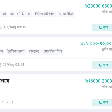
৳
23000-650
প্রতি ম
ভাতা
ওভারটাইম ফি
ইন্টারনেট বিল
স্বাস্থ্য বীমা
07/Aug 09:35
কল
৳
২২,০০০-৪০,০
প্রতি ম
তা
দৈনিক ভাতা
অন্যান্য
মোবাইল বিল
07/Aug 09:14
কল
াগবে
৳
18000-200
প্রতি ম
ug 07:01
কল