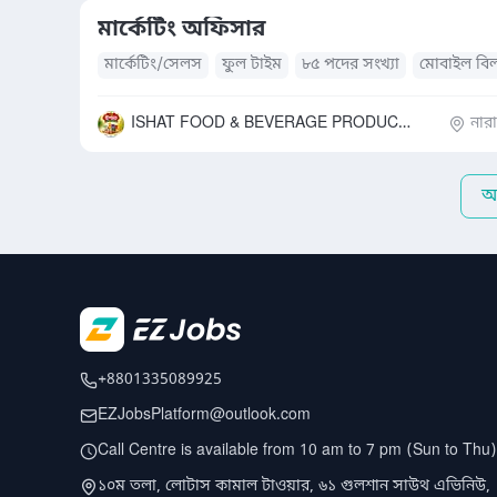
মার্কেটিং অফিসার
মার্কেটিং/সেলস
ফুল টাইম
৮৫ পদের সংখ্যা
মোবাইল বি
যাতায়াত ভাতা
দৈনিক ভাতা
ISHAT FOOD & BEVERAGE PRODUCTS LIMITED
নার
আ
+8801335089925
EZJobsPlatform@outlook.com
Call Centre is available from 10 am to 7 pm (Sun to Thu)
১০ম তলা, লোটাস কামাল টাওয়ার, ৬১ গুলশান সাউথ এভিনিউ,