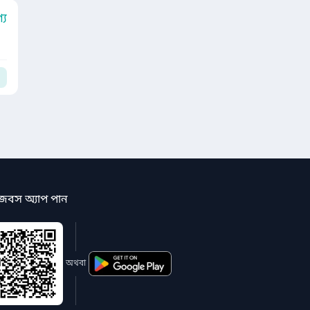
য
জবস অ্যাপ পান
অথবা