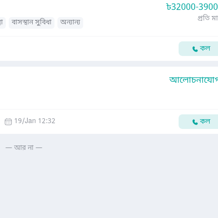
৳
32000-390
প্রতি ম
থা
বাসস্থান সুবিধা
অন্যান্য
কল
আলোচনাযোগ্
19/Jan 12:32
কল
— আর না —