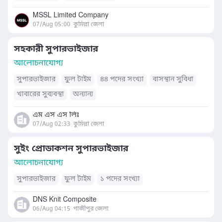
MSSL Limited Company
07/Aug 05:00
কুমিল্লা জেলা
সহকারী সুপারভাইজার
আলোচনাযোগ্য
সুপারভাইজার
ফুল টাইম
৪৪ পদের সংখ্যা
বাসস্থান সুবিধা
খাবারের সুব্যবস্থা
অন্যান্য
এম এস এস লিঃ
07/Aug 02:33
কুমিল্লা জেলা
সুইং প্রোডাকশন সুপারভাইজার
আলোচনাযোগ্য
সুপারভাইজার
ফুল টাইম
১ পদের সংখ্যা
DNS Knit Composite
06/Aug 04:15
গাজীপুর জেলা