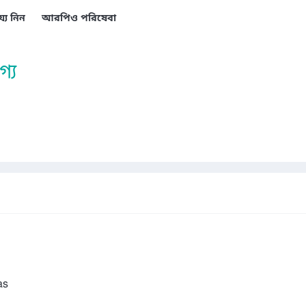
য্য নিন
আরপিও পরিষেবা
্য