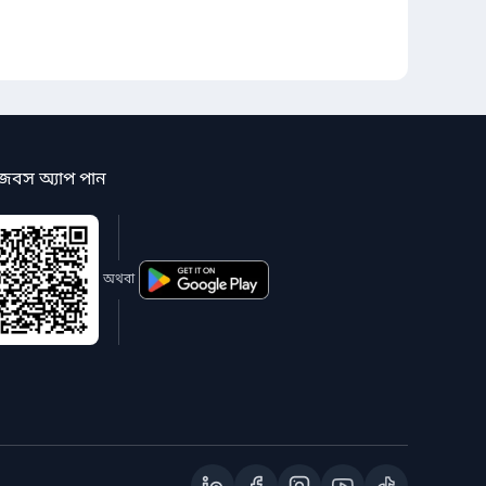
জবস অ্যাপ পান
অথবা