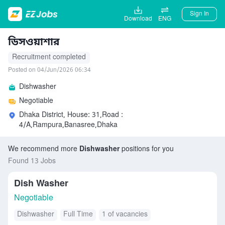
Sign In
Download
ENG
ডিসওয়াশার
Recruitment completed
Posted on 04/Jun/2026 06:34
Dishwasher
Negotiable
Dhaka District, House: 31,Road :
4/A,Rampura,Banasree,Dhaka
We recommend more
Dishwasher
positions for you
Found 13 Jobs
Dish Washer
Negotiable
Dishwasher
Full Time
1 of vacancies