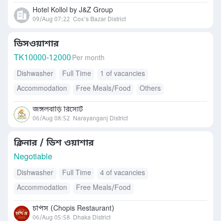
Hotel Kollol by J&Z Group
09/Aug 07:22
Cox's Bazar District
ডিসওয়াশার
TK
10000-12000
Per month
Dishwasher
Full Time
1 of vacancies
Accommodation
Free Meals/Food
Others
জঙ্গলবাড়ি রিসোর্ট
06/Aug 08:52
Narayanganj District
ক্লিনার / ডিশ ওয়াশার
Negotiable
Dishwasher
Full Time
4 of vacancies
Accommodation
Free Meals/Food
চপিস (Chopis Restaurant)
06/Aug 05:58
Dhaka District