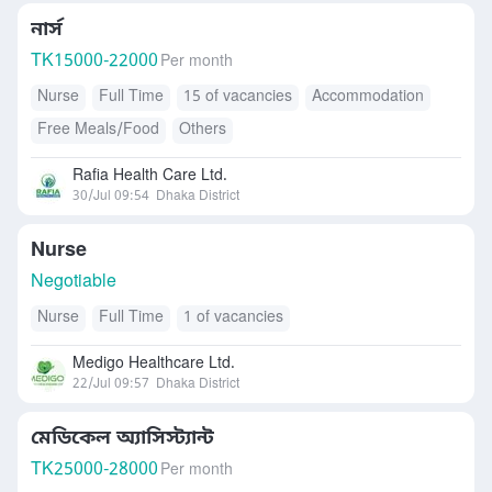
নার্স
TK
15000-22000
Per month
Nurse
Full Time
15 of vacancies
Accommodation
Free Meals/Food
Others
Rafia Health Care Ltd.
30/Jul 09:54
Dhaka District
Nurse
Negotiable
Nurse
Full Time
1 of vacancies
Medigo Healthcare Ltd.
22/Jul 09:57
Dhaka District
মেডিকেল অ্যাসিস্ট্যান্ট
TK
25000-28000
Per month