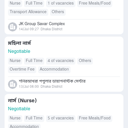
Nurse
Full Time
1 of vacancies
Free Meals/Food
Transport Allowance
Others
JK Group Savar Complex
14/Jul 09:27
Dhaka District
মহিলা নার্স
Negotiable
Nurse
Full Time
4 of vacancies
Others
Overtime Fee
Accommodation
শনিরআখরা পপুলার ডায়াগনস্টিক সেন্টার
13/Jul 08:00
Dhaka District
নার্স (Nurse)
Negotiable
Nurse
Full Time
5 of vacancies
Free Meals/Food
Accommodation