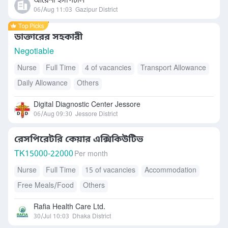
আয়েশা হসপিটাল
06/Aug 11:03
Gazipur District
ডাক্তারের সহকারী
Negotiable
Nurse
Full Time
4 of vacancies
Transport Allowance
Daily Allowance
Others
Digital Diagnostic Center Jessore
06/Aug 09:30
Jessore District
রেসপিরেটরি কেয়ার এক্সিকিউটিভ
TK
15000-22000
Per month
Nurse
Full Time
15 of vacancies
Accommodation
Free Meals/Food
Others
Rafia Health Care Ltd.
30/Jul 10:03
Dhaka District