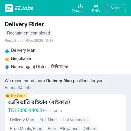
Sign In
Download
ENG
Delivery Rider
Recruitment completed
Posted on 24/Dec/2025 10:38
Delivery Man
Negotiable
Narayanganj District, সিদ্ধিরগঞ্জ
We recommend more
Delivery Man
positions for you
Found 64 Jobs
ডেলিভারি রাইডার (বাইকার)
TK
13000-14000
Per month
Delivery Man
Full Time
1 of vacancies
Free Meals/Food
Petrol Allowance
Others