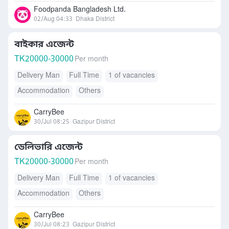
Foodpanda Bangladesh Ltd.
02/Aug 04:33
Dhaka District
বাইকার এজেন্ট
TK
20000-30000
Per month
Delivery Man
Full Time
1 of vacancies
Accommodation
Others
CarryBee
30/Jul 08:25
Gazipur District
ডেলিভারি এজেন্ট
TK
20000-30000
Per month
Delivery Man
Full Time
1 of vacancies
Accommodation
Others
CarryBee
30/Jul 08:23
Gazipur District