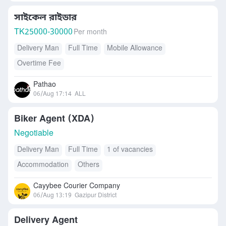
সাইকেল রাইডার
TK
25000-30000
Per month
Delivery Man
Full Time
Mobile Allowance
Overtime Fee
Pathao
06/Aug 17:14
ALL
Biker Agent (XDA)
Negotiable
Delivery Man
Full Time
1 of vacancies
Accommodation
Others
Cayybee Courier Company
06/Aug 13:19
Gazipur District
Delivery Agent