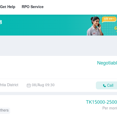
Get Help
RPO Service
8
Negotiab
tia District
08/Aug 09:30
Call
TK
15000-250
Per mon
thers