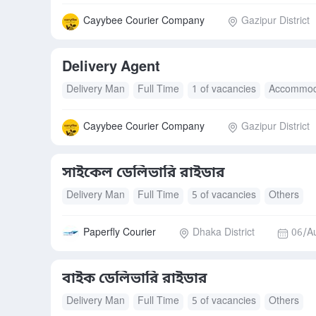
Cayybee Courier Company
Gazipur District
Delivery Agent
Delivery Man
Full Time
1 of vacancies
Accommod
Cayybee Courier Company
Gazipur District
সাইকেল ডেলিভারি রাইডার
Delivery Man
Full Time
5 of vacancies
Others
Paperfly Courier
Dhaka District
06/A
বাইক ডেলিভারি রাইডার
Delivery Man
Full Time
5 of vacancies
Others