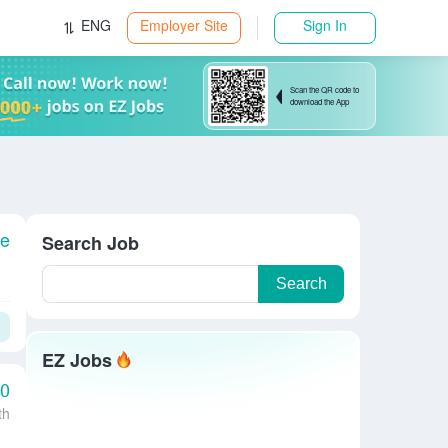
ENG
Employer Site
Sign In
Scan the QR code to
download the App
le
Search Job
Search
EZ Jobs
00
th