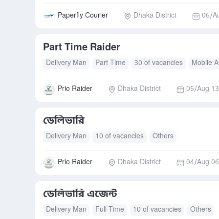
Paperfly Courier
Dhaka District
06/A
Part Time Raider
Delivery Man
Part Time
30 of vacancies
Mobile A
Prio Raider
Dhaka District
05/Aug 13
ডেলিভারি
Delivery Man
10 of vacancies
Others
Prio Raider
Dhaka District
04/Aug 06
ডেলিভারি এজেন্ট
Delivery Man
Full Time
10 of vacancies
Others