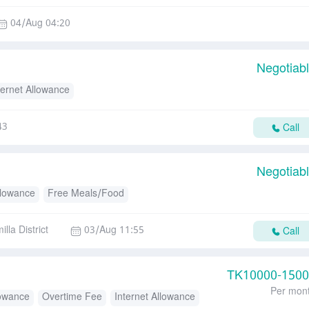
04/Aug 04:20
Negotiab
ternet Allowance
43
Call
Negotiab
llowance
Free Meals/Food
lla District
03/Aug 11:55
Call
TK
10000-150
Per mon
lowance
Overtime Fee
Internet Allowance