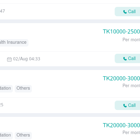
:47
Call
TK
10000-250
Per mon
lth Insurance
Call
02/Aug 04:33
TK
20000-300
Per mon
ation
Others
25
Call
TK
20000-300
Per mon
ation
Others