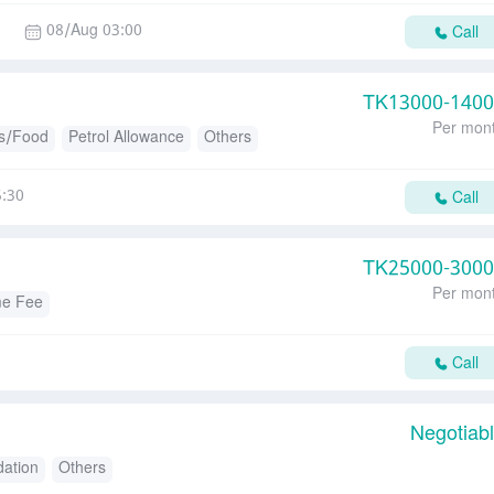
08/Aug 03:00
Call
TK
13000-140
Per mon
s/Food
Petrol Allowance
Others
5:30
Call
TK
25000-300
Per mon
me Fee
Call
Negotiab
ation
Others