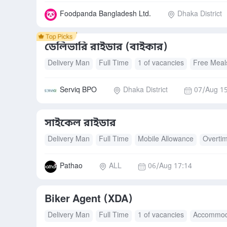
Foodpanda Bangladesh Ltd.
Dhaka District
ডেলিভারি রাইডার (বাইকার)
Delivery Man
Full Time
1 of vacancies
Free Meal
Serviq BPO
Dhaka District
07/Aug 1
সাইকেল রাইডার
Delivery Man
Full Time
Mobile Allowance
Overti
Pathao
ALL
06/Aug 17:14
Biker Agent (XDA)
Delivery Man
Full Time
1 of vacancies
Accommod