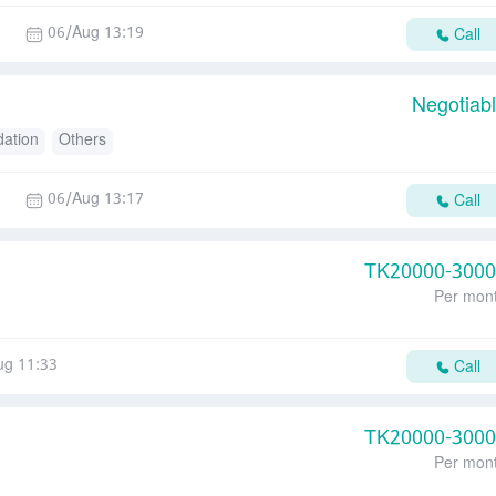
06/Aug 13:19
Call
Negotiab
ation
Others
06/Aug 13:17
Call
TK
20000-300
Per mon
ug 11:33
Call
TK
20000-300
Per mon