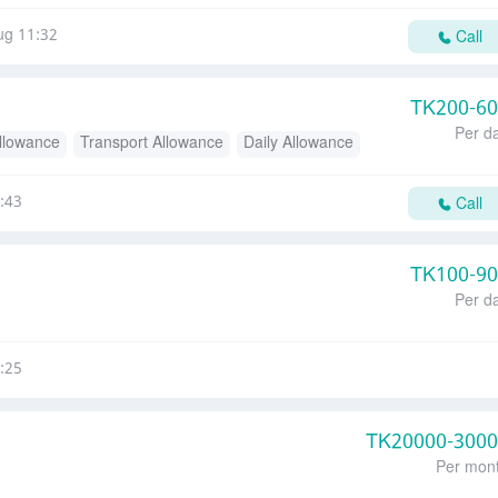
ug 11:32
Call
TK
200-6
Per d
llowance
Transport Allowance
Daily Allowance
:43
Call
TK
100-9
Per d
:25
TK
20000-300
Per mon