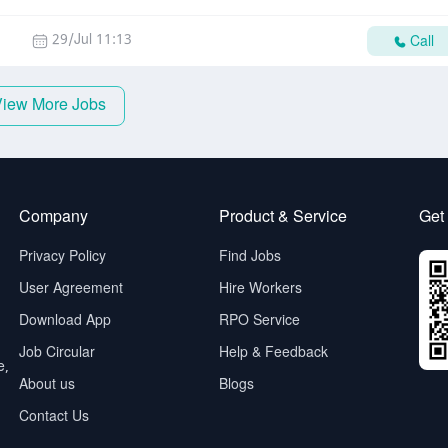
29/Jul 11:13
Call
View More Jobs
Company
Product & Service
Get
Privacy Policy
Find Jobs
User Agreement
Hire Workers
Download App
RPO Service
Job Circular
Help & Feedback
e,
About us
Blogs
Contact Us