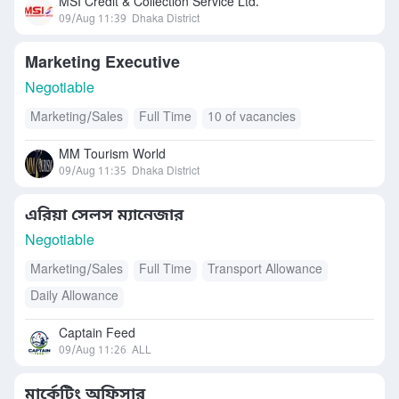
MSI Credit & Collection Service Ltd.
09/Aug 11:39
Dhaka District
Marketing Executive
Negotiable
Marketing/Sales
Full Time
10 of vacancies
MM Tourism World
09/Aug 11:35
Dhaka District
এরিয়া সেলস ম্যানেজার
Negotiable
Marketing/Sales
Full Time
Transport Allowance
Daily Allowance
Captain Feed
09/Aug 11:26
ALL
মার্কেটিং অফিসার