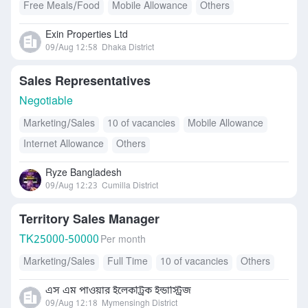
Free Meals/Food
Mobile Allowance
Others
Exin Properties Ltd
09/Aug 12:58
Dhaka District
Sales Representatives
Negotiable
Marketing/Sales
10 of vacancies
Mobile Allowance
Internet Allowance
Others
Ryze Bangladesh
09/Aug 12:23
Cumilla District
Territory Sales Manager
TK
25000-50000
Per month
Marketing/Sales
Full Time
10 of vacancies
Others
এস এম পাওয়ার ইলেকট্রিক ইন্ডাস্ট্রিজ
09/Aug 12:18
Mymensingh District