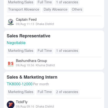
Marketing/Sales
Full Time
1 of vacancies
Transport Allowance
Daily Allowance
Others
Captain Feed
09/Aug 11:13
Dhaka District
Sales Representative
Negotiable
Marketing/Sales
Full Time
1 of vacancies
Bashundhara Group
09/Aug 10:56
Khulna District
Sales & Marketing Intern
TK
8000-12000
Per month
Marketing/Sales
Full Time
2 of vacancies
TickiFly
09/Aug 09:16
Dhaka District