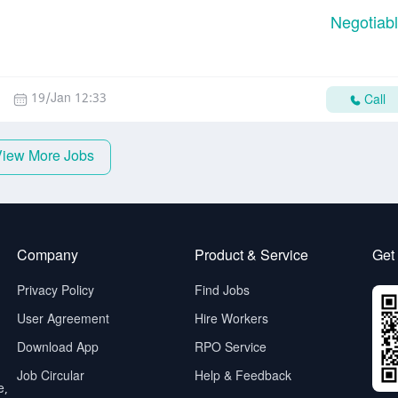
Negotiab
19/Jan 12:33
Call
View More Jobs
Company
Product & Service
Get
Privacy Policy
Find Jobs
User Agreement
Hire Workers
Download App
RPO Service
Job Circular
Help & Feedback
e,