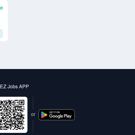
le
 EZ Jobs APP
or