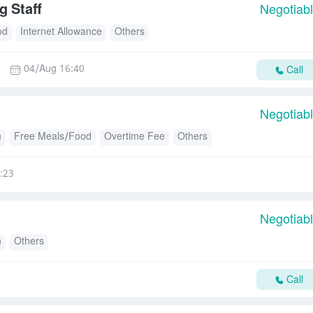
 Staff
Negotiab
od
Internet Allowance
Others
04/Aug 16:40
Call
Negotiab
n
Free Meals/Food
Overtime Fee
Others
:23
Negotiab
n
Others
Call