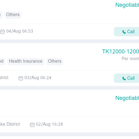
Negotiab
n
Others
04/Aug 06:53
Call
TK
12000-120
Per mon
od
Health Insurance
Others
trict
03/Aug 06:24
Call
Negotiab
ka District
02/Aug 16:28