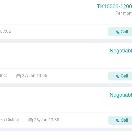
TK
10000-120
Per mon
 07:02
Call
Negotiab
rict
27/Jan 13:06
Call
Negotiab
ka District
26/Jan 13:38
Call