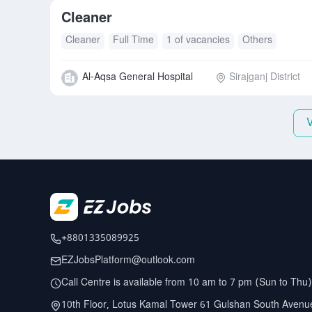
Cleaner
Cleaner
Full Time
1 of vacancies
Others
Al-Aqsa General Hospital
Sirajganj District
+8801335089925
EZJobsPlatform@outlook.com
Call Centre is available from 10 am to 7 pm (Sun to Thu)
10th Floor, Lotus Kamal Tower 61 Gulshan South Avenu