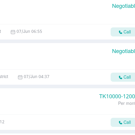
Negotiab
t
07/Jun 06:55
Call
Negotiab
trict
07/Jun 04:37
Call
TK
10000-120
Per mon
:12
Call