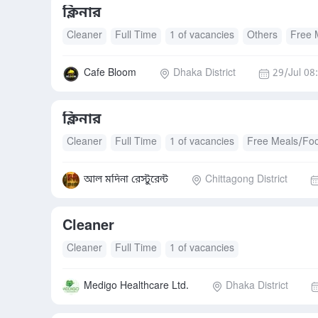
ক্লিনার
Cleaner
Full Time
1 of vacancies
Others
Free 
Cafe Bloom
Dhaka District
29/Jul 08
ক্লিনার
Cleaner
Full Time
1 of vacancies
Free Meals/Fo
আল মদিনা রেস্টুরেন্ট
Chittagong District
Cleaner
Cleaner
Full Time
1 of vacancies
Medigo Healthcare Ltd.
Dhaka District