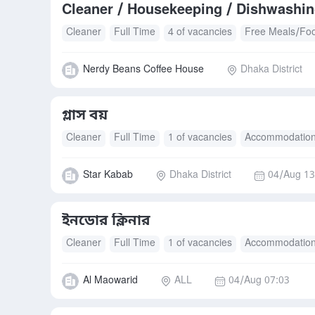
Cleaner / Housekeeping / Dishwashing
Cleaner
Full Time
4 of vacancies
Free Meals/Fo
Nerdy Beans Coffee House
Dhaka District
গ্লাস বয়
Cleaner
Full Time
1 of vacancies
Accommodatio
Star Kabab
Dhaka District
04/Aug 13
ইনডোর ক্লিনার
Cleaner
Full Time
1 of vacancies
Accommodatio
Al Maowarid
ALL
04/Aug 07:03