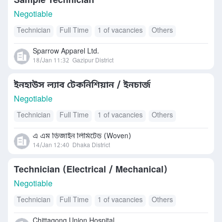
Sample Technician
Negotiable
Technician
Full Time
1 of vacancies
Others
Sparrow Apparel Ltd.
18/Jan 11:32
Gazipur District
ইনহাউস ল্যাব টেকনিশিয়ান / ইনচার্জ
Negotiable
Technician
Full Time
1 of vacancies
Others
এ এম ডিজাইন লিমিটেড (Woven)
14/Jan 12:40
Dhaka District
Technician (Electrical / Mechanical)
Negotiable
Technician
Full Time
1 of vacancies
Others
Chittagong Union Hospital