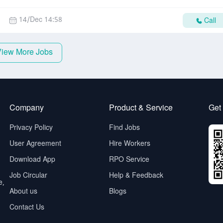
14/Dec 14:58
Call
View More Jobs
Company
Product & Service
Get
Privacy Policy
Find Jobs
User Agreement
Hire Workers
Download App
RPO Service
Job Circular
Help & Feedback
e,
About us
Blogs
Contact Us