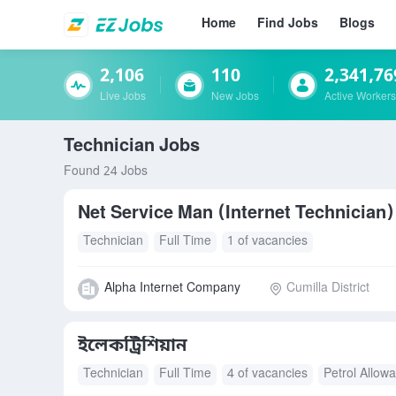
Home
Find Jobs
Blogs
2,106
110
2,341,76
Live Jobs
New Jobs
Active Workers
Technician Jobs
Found 24 Jobs
Net Service Man (Internet Technician)
Technician
Full Time
1 of vacancies
Alpha Internet Company
Cumilla District
ইলেকট্রিশিয়ান
Technician
Full Time
4 of vacancies
Petrol Allow