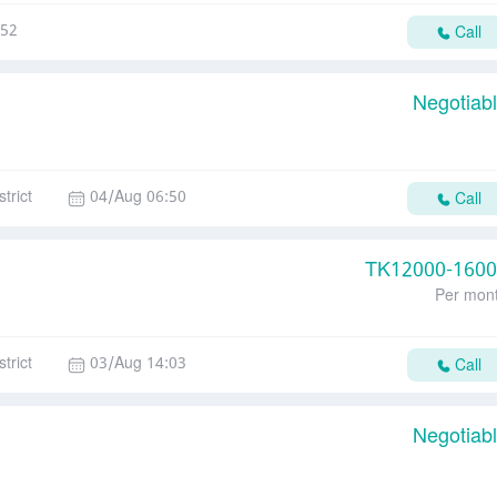
:52
Call
Negotiab
trict
04/Aug 06:50
Call
TK
12000-160
Per mon
trict
03/Aug 14:03
Call
Negotiab