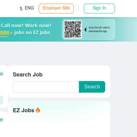
ENG
Employer Site
Sign In
Scan the QR code to
download the App
le
Search Job
Search
EZ Jobs
le