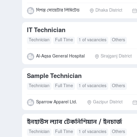
দিগন্ত সোয়েটার লিমিটেড
Dhaka District
IT Technician
Technician
Full Time
1 of vacancies
Others
Al-Aqsa General Hospital
Sirajganj District
Sample Technician
Technician
Full Time
1 of vacancies
Others
Sparrow Apparel Ltd.
Gazipur District
ইনহাউস ল্যাব টেকনিশিয়ান / ইনচার্জ
Technician
Full Time
1 of vacancies
Others