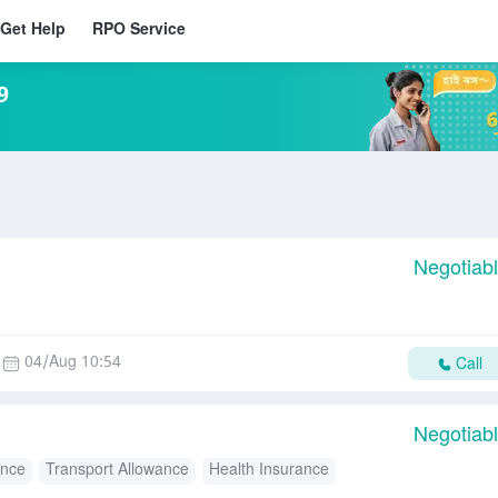
Get Help
RPO Service
9
Negotiab
04/Aug 10:54
Call
Negotiab
ance
Transport Allowance
Health Insurance