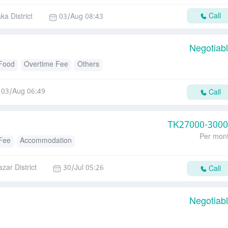
Call
ka District
03/Aug 08:43
Negotiab
Food
Overtime Fee
Others
03/Aug 06:49
Call
TK
27000-300
Per mon
Fee
Accommodation
zar District
30/Jul 05:26
Call
Negotiab