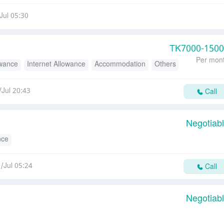
Jul 05:30
TK
7000-150
Per mon
owance
Internet Allowance
Accommodation
Others
/Jul 20:43
Call
Negotiab
nce
/Jul 05:24
Call
Negotiab