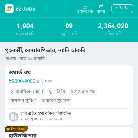
সাইন ইন
ডাউনলোড
বাংলা
1,904
99
2,364,029
লাইভ চাকরি
নতুন চাকরি
সক্রিয় কর্মী
গৃহকর্মী, কেয়ারগিভার, ন্যানি চাকরি
পাওয়া গেছে ২০ চাকরি
ওয়ার্ড বয়
৳
9000-9000
প্রতি মাস
কেয়ারগিভার/ন্যানি
ফুল টাইম
১ পদের সংখ্যা
বাসস্থান সুবিধা
খাবারের সুব্যবস্থা
হলি এইড হসপিটাল লিমিটেড
10/Aug 06:11
ঢাকা জেলা
হাউসকিপার