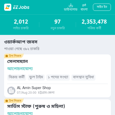
সাইন ইন
ডাউনলোড
বাংলা
2,012
97
2,353,478
লাইভ চাকরি
নতুন চাকরি
সক্রিয় কর্মী
ওয়ার্কআপ জবস
পাওয়া গেছে ৩৮২ চাকরি
সেলসম্যান
আলোচনাযোগ্য
বিক্রয় কর্মী
ফুল টাইম
১ পদের সংখ্যা
বাসস্থান সুবিধা
AL Amin Super Shop
07/Aug 20:00
চট্টগ্রাম জেলা
সার্ভিস স্টাফ (পুরুষ ও মহিলা)
আলোচনাযোগ্য