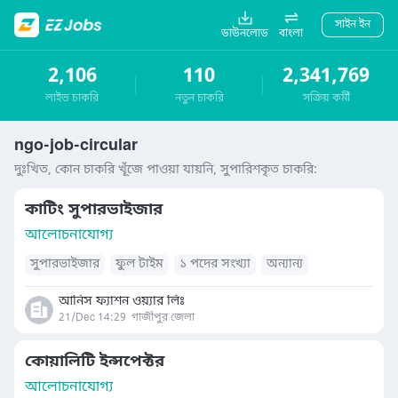
সাইন ইন
ডাউনলোড
বাংলা
2,106
110
2,341,769
লাইভ চাকরি
নতুন চাকরি
সক্রিয় কর্মী
ngo-job-circular
দুঃখিত, কোন চাকরি খূঁজে পাওয়া যায়নি, সুপারিশকৃত চাকরি:
কাটিং সুপারভাইজার
আলোচনাযোগ্য
সুপারভাইজার
ফুল টাইম
১ পদের সংখ্যা
অন্যান্য
আনিস ফ্যাশন ওয়্যার লিঃ
21/Dec 14:29
গাজীপুর জেলা
কোয়ালিটি ইন্সপেক্টর
আলোচনাযোগ্য