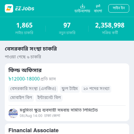
সাইন ইন
ডাউনলোড
বাংলা
1,865
97
2,358,998
লাইভ চাকরি
নতুন চাকরি
সক্রিয় কর্মী
বেসরকারি সংস্থা চাকরি
পাওয়া গেছে ৬ চাকরি
ফিল্ড অফিসার
৳
12000-18000
প্রতি মাস
বেসরকারি সংস্থা (এনজিও)
ফুল টাইম
২০ পদের সংখ্যা
মোবাইল বিল
ইন্টারনেট বিল
মধুমিতা ক্ষুদ্র ব‍্যবসায়ী সমবায় সমিতি লিমিটেড
08/Aug 14:00
ঢাকা জেলা
Financial Associate