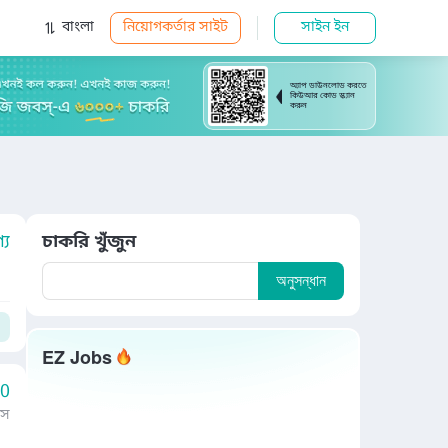
বাংলা
নিয়োগকর্তার সাইট
সাইন ইন
অ্যাপ ডাউনলোড করতে
কিউআর কোড স্ক্যান
করুন
য
চাকরি খুঁজুন
অনুসন্ধান
EZ Jobs
00
াস