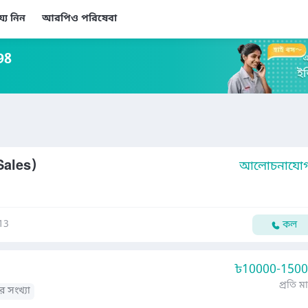
য্য নিন
আরপিও পরিষেবা
98
Sales)
আলোচনাযোগ্
13
কল
৳
10000-150
প্রতি ম
র সংখ্যা