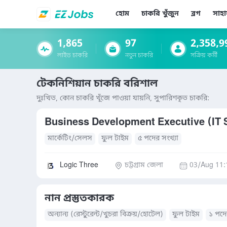
হোম
চাকরি খুঁজুন
ব্লগ
সাহা
1,865
97
2,358,9
লাইভ চাকরি
নতুন চাকরি
সক্রিয় কর্মী
টেকনিশিয়ান চাকরি বরিশাল
দুঃখিত, কোন চাকরি খূঁজে পাওয়া যায়নি, সুপারিশকৃত চাকরি:
Business Development Executive (IT 
মার্কেটিং/সেলস
ফুল টাইম
৫ পদের সংখ্যা
Logic Three
চট্টগ্রাম জেলা
03/Aug 11:
নান প্রস্তুতকারক
অন্যান্য (রেস্টুরেন্ট/খুচরা বিক্রয়/হোটেল)
ফুল টাইম
১ পদে