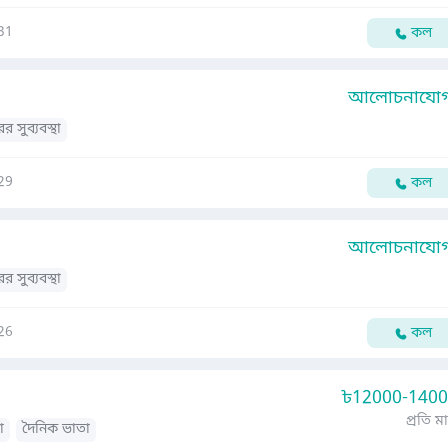
31
কল
আলোচনাযোগ্
র সুব্যবস্থা
29
কল
আলোচনাযোগ্
র সুব্যবস্থা
26
কল
৳
12000-140
প্রতি ম
া
দৈনিক ভাতা