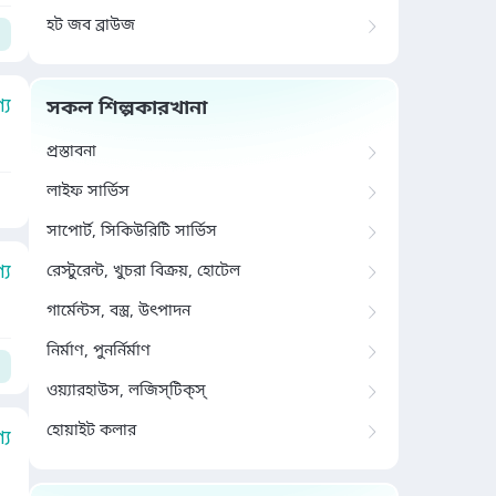
হট জব ব্রাউজ
য
সকল শিল্পকারখানা
প্রস্তাবনা
লাইফ সার্ভিস
সাপোর্ট, সিকিউরিটি সার্ভিস
য
রেস্টুরেন্ট, খুচরা বিক্রয়, হোটেল
গার্মেন্টস, বস্ত্র, উৎপাদন
নির্মাণ, পুনর্নির্মাণ
ওয়্যারহাউস, লজিস্‌টিক্‌স্‌
হোয়াইট কলার
য