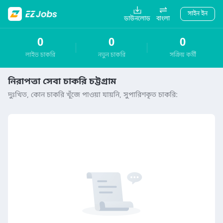
সাইন ইন
ডাউনলোড
বাংলা
0
0
0
লাইভ চাকরি
নতুন চাকরি
সক্রিয় কর্মী
নিরাপত্তা সেবা চাকরি চট্টগ্রাম
দুঃখিত, কোন চাকরি খূঁজে পাওয়া যায়নি, সুপারিশকৃত চাকরি: