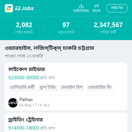
সাইন ইন
ডাউনলোড
বাংলা
2,082
97
2,347,567
লাইভ চাকরি
নতুন চাকরি
সক্রিয় কর্মী
ওয়্যারহাউস, লজিস্‌টিক্‌স্‌ চাকরি চট্টগ্রাম
পাওয়া গেছে ১৭ চাকরি
সাইকেল রাইডার
৳
25000-30000
প্রতি মাস
ডেলিভারি কর্মী
ফুল টাইম
মোবাইল বিল
ওভারটাইম ফি
Pathao
06/Aug 17:14
ALL
ড্রাইভিং ট্রেইনার
৳
14000-18000
প্রতি মাস