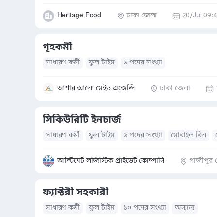
Heritage Food
ঢাকা জেলা
20/Jul 09:
গৃহকর্মী
সাধারণ কর্মী
ফুল টাইম
৬ পদের সংখ্যা
আশার আলো মেইড এজেন্সি
ঢাকা জেলা
সিকিউরিটি ইনচার্জ
সাধারণ কর্মী
ফুল টাইম
৬ পদের সংখ্যা
মোবাইল বিল
যাতায়াত ভাতা
অন্যান্য
দৈনিক ভাতা
বাসস্থান সুবিধা
ই
আল্টিমেট লজিস্টিক প্রাইভেট কোম্পানি
গাজীপুর 
ফ্যাক্টরী সহকারী
সাধারণ কর্মী
ফুল টাইম
১০ পদের সংখ্যা
অন্যান্য