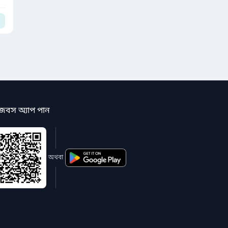
জবস অ্যাপ পান
অথবা