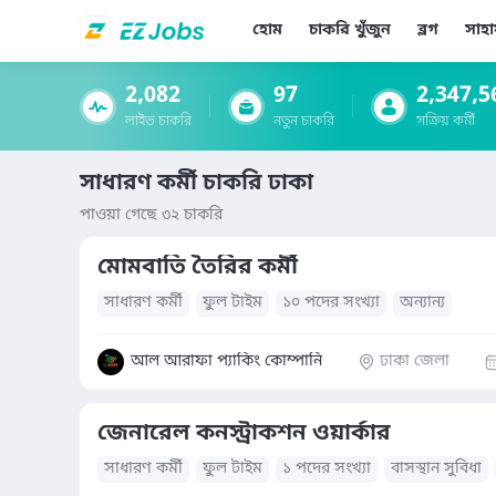
হোম
চাকরি খুঁজুন
ব্লগ
সাহা
2,082
97
2,347,5
লাইভ চাকরি
নতুন চাকরি
সক্রিয় কর্মী
সাধারণ কর্মী চাকরি ঢাকা
পাওয়া গেছে ৩২ চাকরি
মোমবাতি তৈরির কর্মী
সাধারণ কর্মী
ফুল টাইম
১০ পদের সংখ্যা
অন্যান্য
আল আরাফা প্যাকিং কোম্পানি
ঢাকা জেলা
জেনারেল কনস্ট্রাকশন ওয়ার্কার
সাধারণ কর্মী
ফুল টাইম
১ পদের সংখ্যা
বাসস্থান সুবিধা