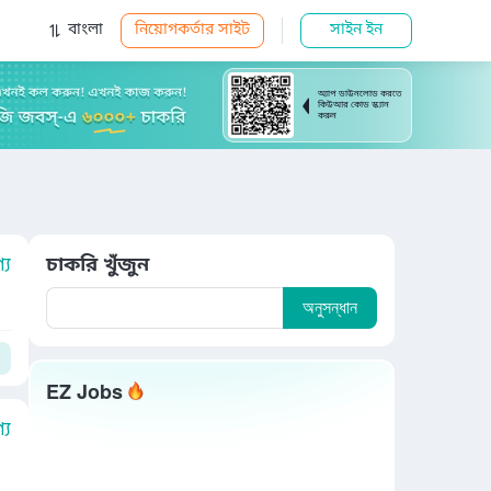
বাংলা
নিয়োগকর্তার সাইট
সাইন ইন
অ্যাপ ডাউনলোড করতে
কিউআর কোড স্ক্যান
করুন
য
চাকরি খুঁজুন
অনুসন্ধান
EZ Jobs
য