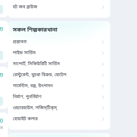
হট জব ব্রাউজ
য
সকল শিল্পকারখানা
প্রস্তাবনা
লাইফ সার্ভিস
সাপোর্ট, সিকিউরিটি সার্ভিস
য
রেস্টুরেন্ট, খুচরা বিক্রয়, হোটেল
গার্মেন্টস, বস্ত্র, উৎপাদন
নির্মাণ, পুনর্নির্মাণ
ওয়্যারহাউস, লজিস্‌টিক্‌স্‌
হোয়াইট কলার
00
াস