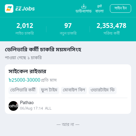
সাইন ইন
ডাউনলোড
বাংলা
2,012
97
2,353,478
লাইভ চাকরি
নতুন চাকরি
সক্রিয় কর্মী
ডেলিভারি কর্মী চাকরি ময়মনসিংহ
পাওয়া গেছে ১ চাকরি
সাইকেল রাইডার
৳
25000-30000
প্রতি মাস
ডেলিভারি কর্মী
ফুল টাইম
মোবাইল বিল
ওভারটাইম ফি
Pathao
06/Aug 17:14
ALL
— আর না —