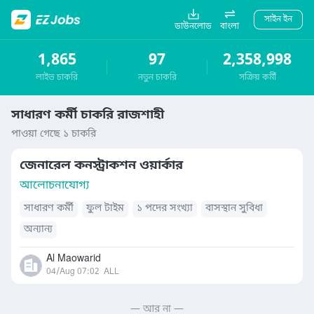
সাইন ইন
ডাউনলোড
বাংলা
1,865
97
2,358,998
লাইভ চাকরি
নতুন চাকরি
সক্রিয় কর্মী
সাধারণ কর্মী চাকরি রাজশাহী
পাওয়া গেছে ১ চাকরি
জেনারেল কনস্ট্রাকশন ওয়ার্কার
আলোচনাযোগ্য
সাধারণ কর্মী
ফুল টাইম
১ পদের সংখ্যা
বাসস্থান সুবিধা
অন্যান্য
Al Maowarid
04/Aug 07:02
ALL
— আর না —