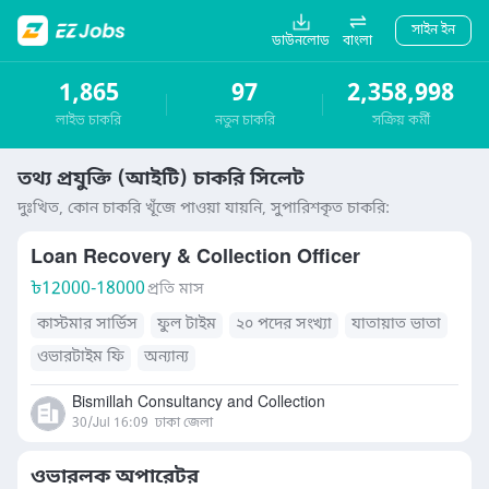
সাইন ইন
ডাউনলোড
বাংলা
1,865
97
2,358,998
লাইভ চাকরি
নতুন চাকরি
সক্রিয় কর্মী
তথ্য প্রযুক্তি (আইটি) চাকরি সিলেট
দুঃখিত, কোন চাকরি খূঁজে পাওয়া যায়নি, সুপারিশকৃত চাকরি:
Loan Recovery & Collection Officer
৳
12000-18000
প্রতি মাস
কাস্টমার সার্ভিস
ফুল টাইম
২০ পদের সংখ্যা
যাতায়াত ভাতা
ওভারটাইম ফি
অন্যান্য
Bismillah Consultancy and Collection
30/Jul 16:09
ঢাকা জেলা
ওভারলক অপারেটর