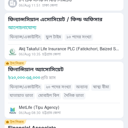
টপ টেক সলিউশন বিডি লিমিটেড
06/Aug 11:51
ঢাকা জেলা
ফিন্যান্সসিয়াল এসোসিয়েট / ফিল্ড অফিসার
আলোচনাযোগ্য
ফিন্যান্স/একাউন্টিং
ফুল টাইম
১০ পদের সংখ্যা
Akij Takaful Life Insurance PLC (Fatickchori, Baized Sales Office)
06/Aug 10:35
চট্টগ্রাম জেলা
ফিনান্সিয়াল অ্যাসোসিয়েট
৳
২০,০০০-৩৫,০০০
প্রতি মাস
ফিন্যান্স/একাউন্টিং
২০ পদের সংখ্যা
অন্যান্য
স্বাস্থ্য বীমা
যাতায়াত ভাতা
মোবাইল বিল
দৈনিক ভাতা
MetLife (Tipu Agency)
06/Aug 08:30
চট্টগ্রাম জেলা