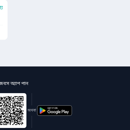
য
জবস অ্যাপ পান
অথবা