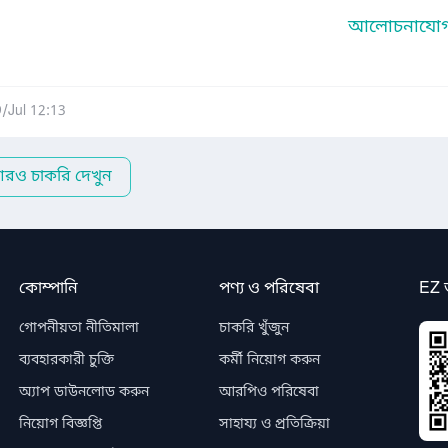
আলোচনাযোগ্
/Jul 12:13
রও চাকরি দেখুন
কোম্পানি
পণ্য ও পরিষেবা
EZ 
গোপনীয়তা নীতিমালা
চাকরি খুঁজুন
ব্যবহারকারী চুক্তি
কর্মী নিয়োগ করুন
অ্যাপ ডাউনলোড করুন
আরপিও পরিষেবা
নিয়োগ বিজ্ঞপ্তি
সাহায্য ও প্রতিক্রিয়া