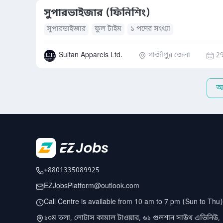
সুপারভাইজার (ফিনিশিং)
সুপারভাইজার
ফুল টাইম
১ পদের সংখ্যা
Sultan Apparels Ltd.
গাজীপুর জেলা
29
আ
+8801335089925
EZJobsPlatform@outlook.com
Call Centre is available from 10 am to 7 pm (Sun to Thu)
১০ম তলা, লোটাস কামাল টাওয়ার, ৬১ গুলশান সাউথ এভিনিউ,