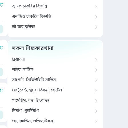
য
ব্যাংক চাকরির বিজ্ঞপ্তি
এনজিও চাকরির বিজ্ঞপ্তি
হট জব ব্রাউজ
য
সকল শিল্পকারখানা
প্রস্তাবনা
লাইফ সার্ভিস
সাপোর্ট, সিকিউরিটি সার্ভিস
য
রেস্টুরেন্ট, খুচরা বিক্রয়, হোটেল
গার্মেন্টস, বস্ত্র, উৎপাদন
নির্মাণ, পুনর্নির্মাণ
ওয়্যারহাউস, লজিস্‌টিক্‌স্‌