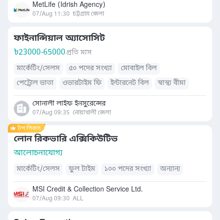
MetLife (Idrish Agency)
07/Aug 11:30
চট্টগ্রাম জেলা
ফাইনান্সিয়াল অ্যাসোসিট
৳
23000-65000
প্রতি মাস
মার্কেটিং/সেলস
৫০ পদের সংখ্যা
মোবাইল বিল
পেট্রোল ভাতা
ওভারটাইম ফি
ইন্টারনেট বিল
স্বাস্থ্য বীমা
বাসস্থান সুবিধা
খাবারের সুব্যবস্থা
যাতায়াত ভাতা
সোনালী লাইফ ইনসুরেন্সের
07/Aug 09:35
নোয়াখালী জেলা
লোন রিকভারি এক্সিকিউটিভ
আলোচনাযোগ্য
মার্কেটিং/সেলস
ফুল টাইম
১০০ পদের সংখ্যা
অন্যান্য
MSI Credit & Collection Service Ltd.
07/Aug 09:30
ALL