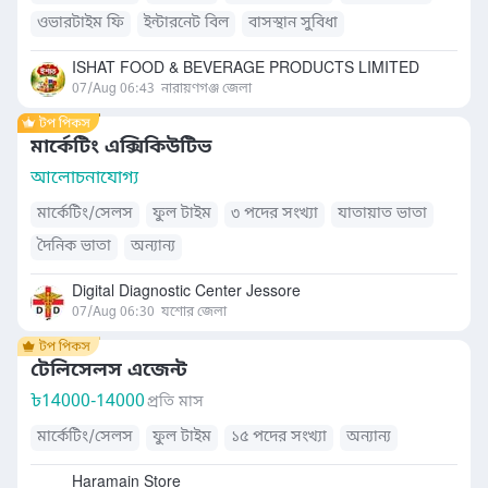
ওভারটাইম ফি
ইন্টারনেট বিল
বাসস্থান সুবিধা
খাবারের সুব্যবস্থা
যাতায়াত ভাতা
দৈনিক ভাতা
ISHAT FOOD & BEVERAGE PRODUCTS LIMITED
07/Aug 06:43
নারায়ণগঞ্জ জেলা
মার্কেটিং এক্সিকিউটিভ
আলোচনাযোগ্য
মার্কেটিং/সেলস
ফুল টাইম
৩ পদের সংখ্যা
যাতায়াত ভাতা
দৈনিক ভাতা
অন্যান্য
Digital Diagnostic Center Jessore
07/Aug 06:30
যশোর জেলা
টেলিসেলস এজেন্ট
৳
14000-14000
প্রতি মাস
মার্কেটিং/সেলস
ফুল টাইম
১৫ পদের সংখ্যা
অন্যান্য
Haramain Store