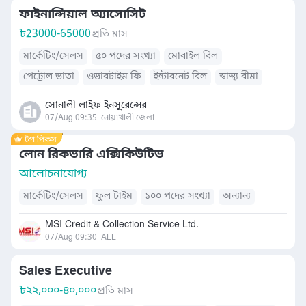
ফাইনান্সিয়াল অ্যাসোসিট
৳
23000-65000
প্রতি মাস
মার্কেটিং/সেলস
৫০ পদের সংখ্যা
মোবাইল বিল
পেট্রোল ভাতা
ওভারটাইম ফি
ইন্টারনেট বিল
স্বাস্থ্য বীমা
বাসস্থান সুবিধা
খাবারের সুব্যবস্থা
যাতায়াত ভাতা
সোনালী লাইফ ইনসুরেন্সের
07/Aug 09:35
নোয়াখালী জেলা
লোন রিকভারি এক্সিকিউটিভ
আলোচনাযোগ্য
মার্কেটিং/সেলস
ফুল টাইম
১০০ পদের সংখ্যা
অন্যান্য
MSI Credit & Collection Service Ltd.
07/Aug 09:30
ALL
Sales Executive
৳
২২,০০০-৪০,০০০
প্রতি মাস