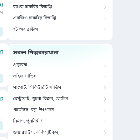
00
ব্যাংক চাকরির বিজ্ঞপ্তি
াস
এনজিও চাকরির বিজ্ঞপ্তি
হট জব ব্রাউজ
য
সকল শিল্পকারখানা
প্রস্তাবনা
লাইফ সার্ভিস
সাপোর্ট, সিকিউরিটি সার্ভিস
য
রেস্টুরেন্ট, খুচরা বিক্রয়, হোটেল
গার্মেন্টস, বস্ত্র, উৎপাদন
নির্মাণ, পুনর্নির্মাণ
ওয়্যারহাউস, লজিস্‌টিক্‌স্‌