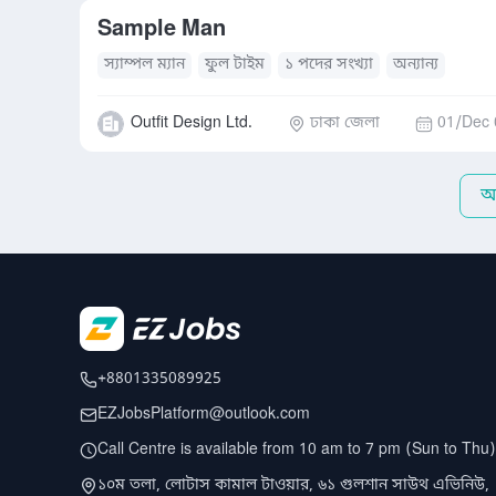
Sample Man
স্যাম্পল ম্যান
ফুল টাইম
১ পদের সংখ্যা
অন্যান্য
Outfit Design Ltd.
ঢাকা জেলা
01/Dec 
আ
+8801335089925
EZJobsPlatform@outlook.com
Call Centre is available from 10 am to 7 pm (Sun to Thu)
১০ম তলা, লোটাস কামাল টাওয়ার, ৬১ গুলশান সাউথ এভিনিউ,