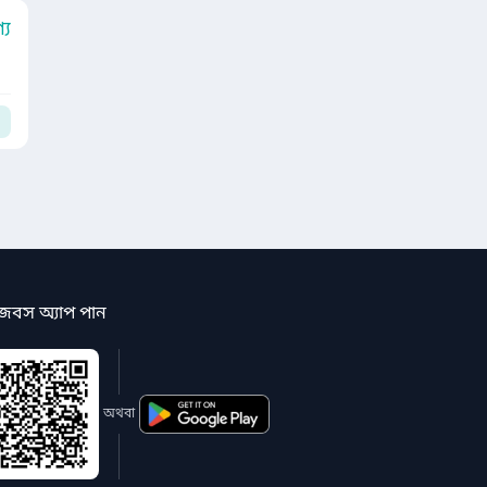
য
জবস অ্যাপ পান
অথবা