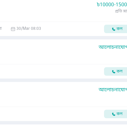
৳
10000-150
প্রতি ম
া
30/Mar 08:03
কল
আলোচনাযোগ্
কল
আলোচনাযোগ্
কল