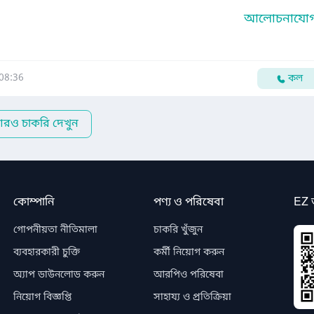
আলোচনাযোগ্
08:36
কল
রও চাকরি দেখুন
কোম্পানি
পণ্য ও পরিষেবা
EZ 
গোপনীয়তা নীতিমালা
চাকরি খুঁজুন
ব্যবহারকারী চুক্তি
কর্মী নিয়োগ করুন
অ্যাপ ডাউনলোড করুন
আরপিও পরিষেবা
নিয়োগ বিজ্ঞপ্তি
সাহায্য ও প্রতিক্রিয়া