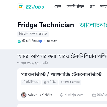
হোম
চাকরি খুঁজুন
ব্লগ
সাহা
Fridge Technician
আলোচনায
নিয়োগ সম্পন্ন হয়েছে
টেকনিশিয়ান
ঢাকা জেলা
আমরা আপনার জন্য আরও
টেকনিশিয়ান
পজিশ
পাওয়া গেছে ২৫ চাকরি
প্যাথলজিস্ট / প্যাথলজি টেকনোলজিস্ট
টেকনিশিয়ান
ফুল টাইম
১ পদের সংখ্যা
আয়েশা হসপিটাল
গাজীপুর জেলা
06/Au