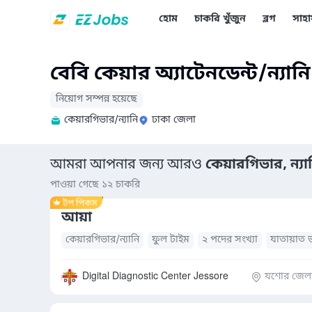
হোম
চাকরি খুঁজুন
ব্লগ
সাহা
বেবি কেয়ার অ্যাটেনডেন্ট/ন্যা
নিয়োগ সম্পন্ন হয়েছে
কেয়ারগিভার/ন্যানি
ঢাকা জেলা
আমরা আপনার জন্য আরও
কেয়ারগিভার, ন্যা
পাওয়া গেছে ১২ চাকরি
আয়া
কেয়ারগিভার/ন্যানি
ফুল টাইম
২ পদের সংখ্যা
যাতায়াত 
Digital Diagnostic Center Jessore
যশোর জেল