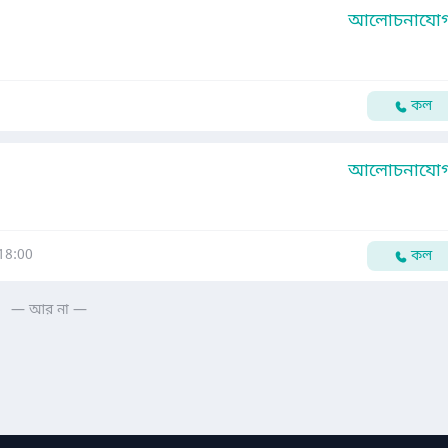
আলোচনাযোগ্
কল
আলোচনাযোগ্
18:00
কল
— আর না —