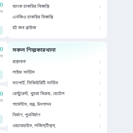
00
ব্যাংক চাকরির বিজ্ঞপ্তি
াস
এনজিও চাকরির বিজ্ঞপ্তি
হট জব ব্রাউজ
00
সকল শিল্পকারখানা
াস
প্রস্তাবনা
লাইফ সার্ভিস
সাপোর্ট, সিকিউরিটি সার্ভিস
00
রেস্টুরেন্ট, খুচরা বিক্রয়, হোটেল
াস
গার্মেন্টস, বস্ত্র, উৎপাদন
নির্মাণ, পুনর্নির্মাণ
ওয়্যারহাউস, লজিস্‌টিক্‌স্‌