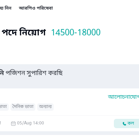
য্য নিন
আরপিও পরিষেবা
নি পদে নিয়োগ
14500-18000
নি
পজিশন সুপারিশ করছি
আলোচনাযোগ্
ভাতা
দৈনিক ভাতা
অন্যান্য
া
05/Aug 14:00
কল