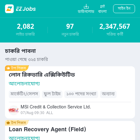
সাইন ইন
ডাউনলোড
বাংলা
2,082
97
2,347,567
লাইভ চাকরি
নতুন চাকরি
সক্রিয় কর্মী
চাকরি পাবনা
পাওয়া গেছে ৩২৫ চাকরি
লোন রিকভারি এক্সিকিউটিভ
আলোচনাযোগ্য
মার্কেটিং/সেলস
ফুল টাইম
১০০ পদের সংখ্যা
অন্যান্য
MSI Credit & Collection Service Ltd.
07/Aug 09:30
ALL
Loan Recovery Agent (Field)
আলোচনাযোগ্য