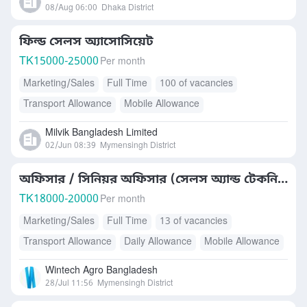
08/Aug 06:00
Dhaka District
ফিল্ড সেলস অ্যাসোসিয়েট
TK
15000-25000
Per month
Marketing/Sales
Full Time
100 of vacancies
Transport Allowance
Mobile Allowance
Health Insurance
Others
Milvik Bangladesh Limited
02/Jun 08:39
Mymensingh District
অফিসার / সিনিয়র অফিসার (সেলস অ্যান্ড টেকনিক্যাল স
TK
18000-20000
Per month
Marketing/Sales
Full Time
13 of vacancies
Transport Allowance
Daily Allowance
Mobile Allowance
Health Insurance
Others
Wintech Agro Bangladesh
28/Jul 11:56
Mymensingh District