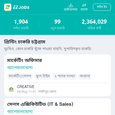
সাইন ইন
ডাউনলোড
বাংলা
1,904
99
2,364,029
লাইভ চাকরি
নতুন চাকরি
সক্রিয় কর্মী
প্রিন্টিং চাকরি চট্টগ্রাম
দুঃখিত, কোন চাকরি খূঁজে পাওয়া যায়নি, সুপারিশকৃত চাকরি:
মার্কেটিং অফিসার
আলোচনাযোগ্য
মার্কেটিং/সেলস
ফুল টাইম
২ পদের সংখ্যা
অন্যান্য
CREATIVE
04/Aug 11:01
গাজীপুর জেলা
সেলস এক্সিকিউটিভ (IT & Sales)
আলোচনাযোগ্য