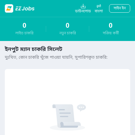
সাইন ইন
ডাউনলোড
বাংলা
0
0
0
লাইভ চাকরি
নতুন চাকরি
সক্রিয় কর্মী
ইনপুট ম্যান চাকরি সিলেট
দুঃখিত, কোন চাকরি খূঁজে পাওয়া যায়নি, সুপারিশকৃত চাকরি: