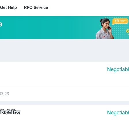
Get Help
RPO Service
9
Negotiab
03:23
সিকিউটিভ
Negotiab