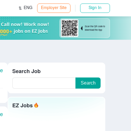
ENG
Employer Site
Sign In
Scan the QR code to
download the App
le
Search Job
Search
EZ Jobs
le