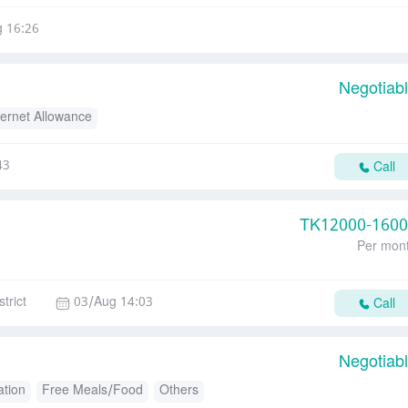
 16:26
Negotiab
ternet Allowance
43
Call
TK
12000-160
Per mon
trict
03/Aug 14:03
Call
Negotiab
tion
Free Meals/Food
Others