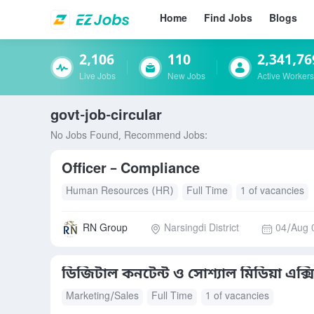
Home
Find Jobs
Blogs
2,106
110
2,341,76
Live Jobs
New Jobs
Active Workers
govt-job-circular
No Jobs Found, Recommend Jobs:
Officer – Compliance
Human Resources (HR)
Full Time
1 of vacancies
RN Group
Narsingdi District
04/Aug 
ডিজিটাল কনটেন্ট ও সোশ্যাল মিডিয়া এক্
Marketing/Sales
Full Time
1 of vacancies