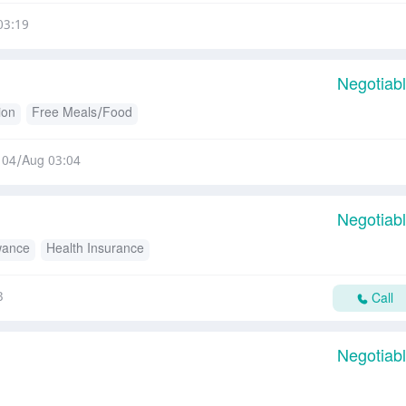
03:19
Negotiab
ion
Free Meals/Food
04/Aug 03:04
Negotiab
owance
Health Insurance
3
Call
Negotiab