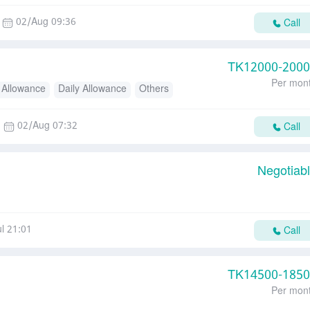
02/Aug 09:36
Call
TK
12000-200
Per mon
 Allowance
Daily Allowance
Others
02/Aug 07:32
Call
Negotiab
l 21:01
Call
TK
14500-185
Per mon