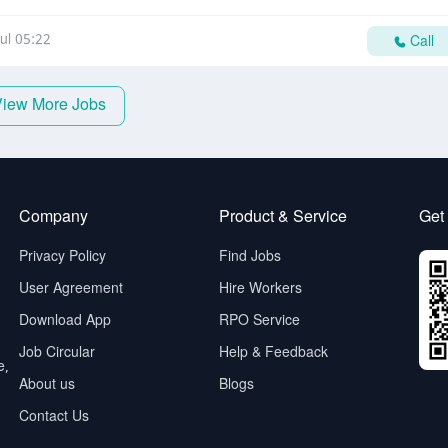
ul 05:22
Call
View More Jobs
Company
Product & Service
Get
Privacy Policy
Find Jobs
User Agreement
Hire Workers
Download App
RPO Service
Job Circular
Help & Feedback
e,
About us
Blogs
Contact Us