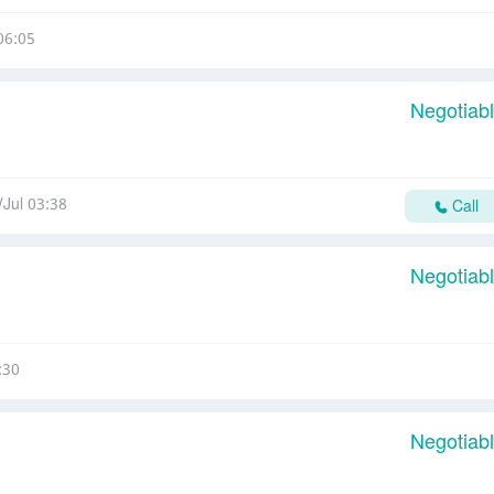
06:05
Negotiab
/Jul 03:38
Call
Negotiab
:30
Negotiab