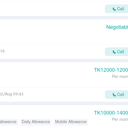
Call
Negotiab
:18
Call
TK
12000-120
Per mon
02/Aug 09:43
Call
TK
10000-140
Per mon
Allowance
Daily Allowance
Mobile Allowance