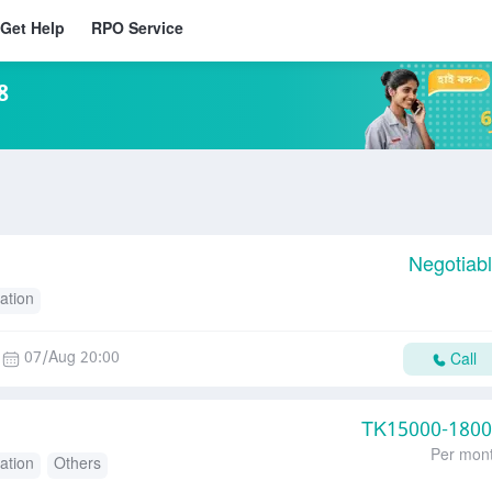
Get Help
RPO Service
8
Negotiab
tion
07/Aug 20:00
Call
TK
15000-180
Per mon
tion
Others