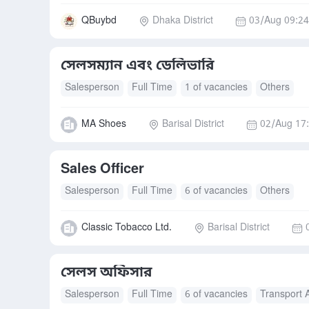
QBuybd
Dhaka District
03/Aug 09:24
সেলসম্যান এবং ডেলিভারি
Salesperson
Full Time
1 of vacancies
Others
MA Shoes
Barisal District
02/Aug 17
Sales Officer
Salesperson
Full Time
6 of vacancies
Others
Classic Tobacco Ltd.
Barisal District
সেলস অফিসার
Salesperson
Full Time
6 of vacancies
Transport 