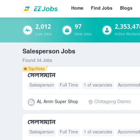
Home
Find Jobs
Blogs
2,012
97
2,353,47
Live Jobs
New Jobs
Active Workers
Salesperson Jobs
Found 34 Jobs
সেলসম্যান
Salesperson
Full Time
1 of vacancies
Accommoda
AL Amin Super Shop
Chittagong District
সেলসম্যান
Salesperson
Full Time
1 of vacancies
Accommoda