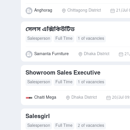
Anghorag
Chittagong District
21/Jul 
সেলস এক্সিকিউটিভ
Salesperson
Full Time
1 of vacancies
Samanta Furniture
Dhaka District
21
Showroom Sales Executive
Salesperson
Full Time
1 of vacancies
Chaiti Mega
Dhaka District
20/Jul 09
Salesgirl
Salesperson
Full Time
2 of vacancies