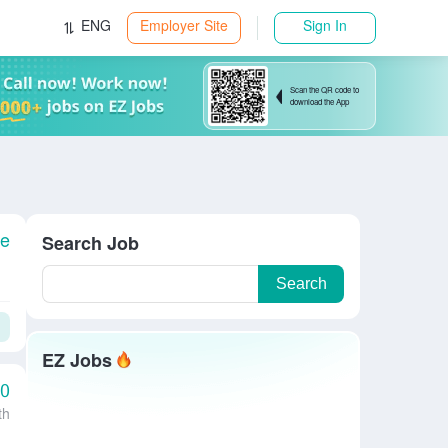
ENG
Employer Site
Sign In
Scan the QR code to
download the App
le
Search Job
Search
EZ Jobs
00
th