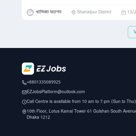
খাদিজা ফ্যাশন
Shariatpur District
13/J
+8801335089925
EZJobsPlatform@outlook.com
Call Centre is available from 10 am to 7 pm (Sun to Thu)
10th Floor, Lotus Kamal Tower 61 Gulshan South Avenu
Dhaka 1212