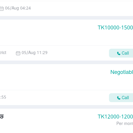
06/Aug 04:24
TK
10000-150
rict
05/Aug 11:29
Call
Negotiab
:55
Call
িভ
TK
12000-120
Per mon