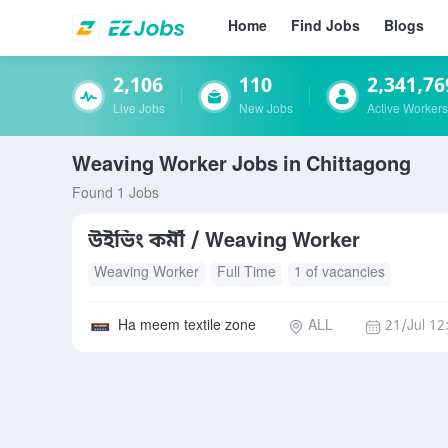
Home
Find Jobs
Blogs
2,106
110
2,341,76
Live Jobs
New Jobs
Active Workers
Weaving Worker Jobs in Chittagong
Found 1 Jobs
উইভিং কর্মী / Weaving Worker
Weaving Worker
Full Time
1 of vacancies
Ha meem textile zone
ALL
21/Jul 12