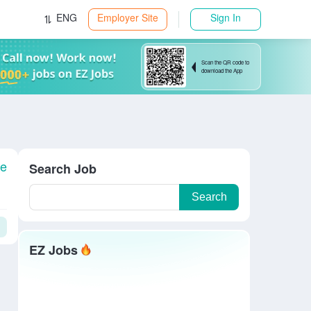
ENG
Employer Site
Sign In
Scan the QR code to
download the App
le
Search Job
Search
EZ Jobs