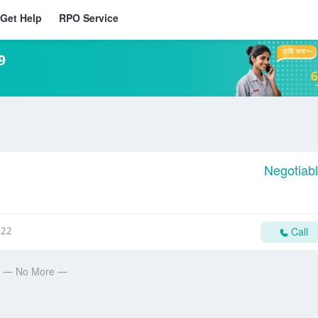
Get Help
RPO Service
9
Negotiab
:22
Call
— No More —