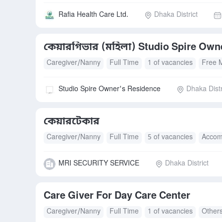
Rafia Health Care Ltd.
Dhaka District
কেয়ারগিভার (মহিলা) Studio Spire Own
Caregiver/Nanny
Full Time
1 of vacancies
Free 
Studio Spire Owner's Residence
Dhaka Distr
কেয়ারটেকার
Caregiver/Nanny
Full Time
5 of vacancies
Accom
MRI SECURITY SERVICE
Dhaka District
Care Giver For Day Care Center
Caregiver/Nanny
Full Time
1 of vacancies
Other