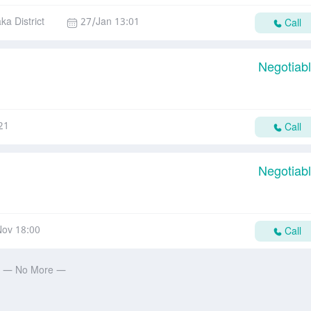
ka District
27/Jan 13:01
Call
Negotiab
21
Call
Negotiab
ov 18:00
Call
— No More —