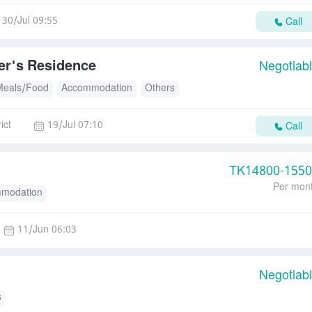
30/Jul 09:55
Call
er's Residence
Negotiab
Meals/Food
Accommodation
Others
ict
19/Jul 07:10
Call
TK
14800-155
Per mon
modation
11/Jun 06:03
Negotiab
s