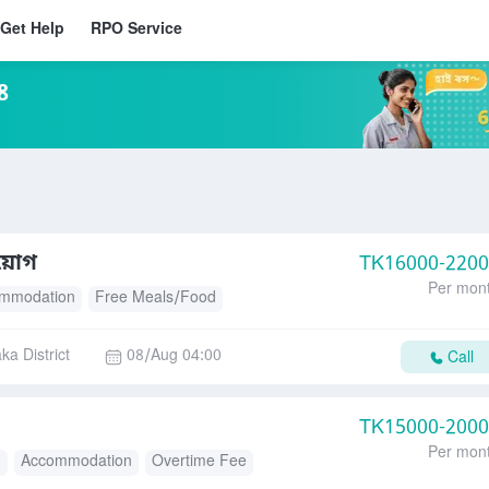
Get Help
RPO Service
8
িয়োগ
TK
16000-220
Per mon
mmodation
Free Meals/Food
ka District
08/Aug 04:00
Call
TK
15000-200
Per mon
d
Accommodation
Overtime Fee