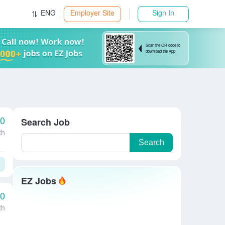
ENG
Employer Site
Sign In
Scan the QR code to
download the App
00
Search Job
th
Search
EZ Jobs
00
th