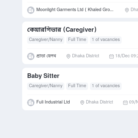
Moonlight Garments Ltd ( Khaled Group of companies )
Dha
কেয়ারগিভার (Caregiver)
Caregiver/Nanny
Full Time
1 of vacancies
প্রাভা হেলথ
Dhaka District
18/Dec 09:
Baby Sitter
Caregiver/Nanny
Full Time
1 of vacancies
Fuli Industrial Ltd
Dhaka District
09/N