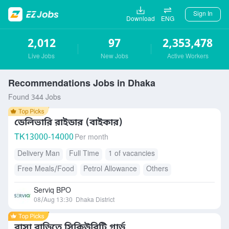
Sign In
Download
ENG
2,012
97
2,353,478
Live Jobs
New Jobs
Active Workers
Recommendations Jobs in Dhaka
Found 344 Jobs
ডেলিভারি রাইডার (বাইকার)
TK
13000-14000
Per month
Delivery Man
Full Time
1 of vacancies
Free Meals/Food
Petrol Allowance
Others
Serviq BPO
08/Aug 13:30
Dhaka District
বাসা বাড়িতে সিকিউরিটি গার্ড