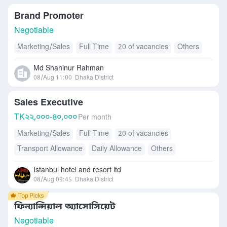
Brand Promoter
Negotiable
Marketing/Sales
Full Time
20 of vacancies
Others
Md Shahinur Rahman
08/Aug 11:00
Dhaka District
Sales Executive
TK
২২,০০০-৪০,০০০
Per month
Marketing/Sales
Full Time
20 of vacancies
Transport Allowance
Daily Allowance
Others
Mobile Allowance
Istanbul hotel and resort ltd
08/Aug 09:45
Dhaka District
ফিন্যান্সিয়াল অ্যাসোসিয়েট
Negotiable