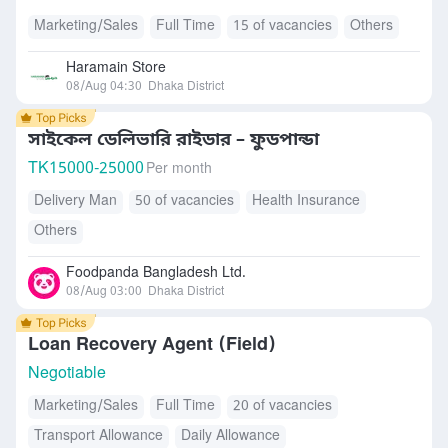
Marketing/Sales
Full Time
15 of vacancies
Others
Haramain Store
08/Aug 04:30
Dhaka District
সাইকেল ডেলিভারি রাইডার – ফুডপান্ডা
TK
15000-25000
Per month
Delivery Man
50 of vacancies
Health Insurance
Others
Foodpanda Bangladesh Ltd.
08/Aug 03:00
Dhaka District
Loan Recovery Agent (Field)
Negotiable
Marketing/Sales
Full Time
20 of vacancies
Transport Allowance
Daily Allowance