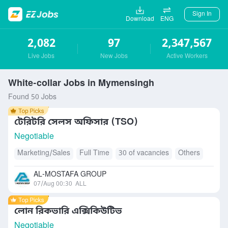
Sign In
Download
ENG
2,082
97
2,347,567
Live Jobs
New Jobs
Active Workers
White-collar Jobs in Mymensingh
Found 50 Jobs
টেরিটরি সেলস অফিসার (TSO)
Negotiable
Marketing/Sales
Full Time
30 of vacancies
Others
AL-MOSTAFA GROUP
07/Aug 00:30
ALL
লোন রিকভারি এক্সিকিউটিভ
Negotiable