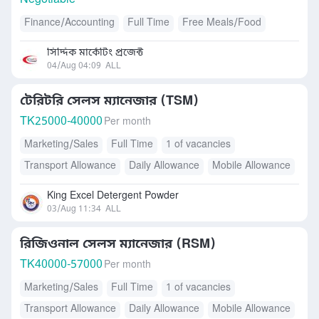
Negotiable
Finance/Accounting
Full Time
Free Meals/Food
সিদ্দিক মার্কেটিং প্রজেক্ট
04/Aug 04:09
ALL
টেরিটরি সেলস ম্যানেজার (TSM)
TK
25000-40000
Per month
Marketing/Sales
Full Time
1 of vacancies
Transport Allowance
Daily Allowance
Mobile Allowance
Others
King Excel Detergent Powder
03/Aug 11:34
ALL
রিজিওনাল সেলস ম্যানেজার (RSM)
TK
40000-57000
Per month
Marketing/Sales
Full Time
1 of vacancies
Transport Allowance
Daily Allowance
Mobile Allowance