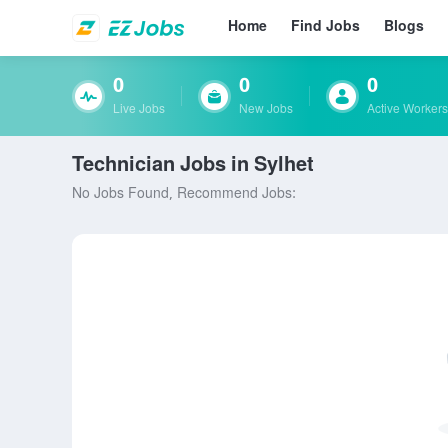
Home
Find Jobs
Blogs
0
0
0
Live Jobs
New Jobs
Active Workers
Technician Jobs in Sylhet
No Jobs Found, Recommend Jobs: