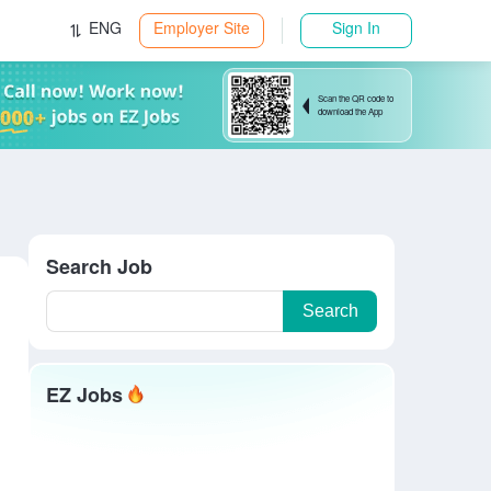
ENG
Employer Site
Sign In
Scan the QR code to
download the App
Search Job
Search
EZ Jobs