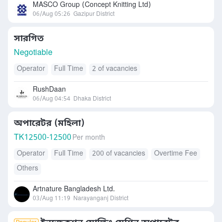
MASCO Group (Concept Knitting Ltd)
06/Aug 05:26
Gazipur District
সারগিত
Negotiable
Operator
Full Time
2 of vacancies
RushDaan
06/Aug 04:54
Dhaka District
অপারেটর (মহিলা)
TK
12500-12500
Per month
Operator
Full Time
200 of vacancies
Overtime Fee
Others
Artnature Bangladesh Ltd.
03/Aug 11:19
Narayanganj District