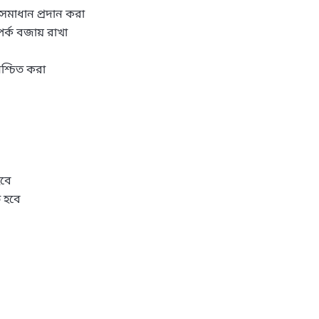
সমাধান প্রদান করা

পর্ক বজায় রাখা

শ্চিত করা

বে

 হবে
