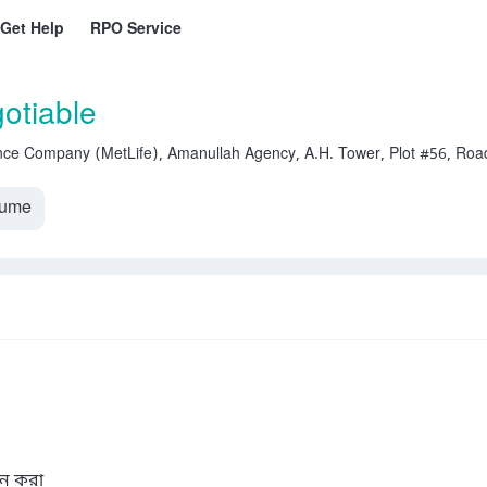
Get Help
RPO Service
otiable
rance Company (MetLife), Amanullah Agency, A.H. Tower, Plot #56, Roa
sume
ান করা
