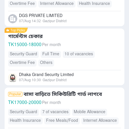
Overtime Fee
Internet Allowance
Health Insurance
Accommodation
Free Meals/Food
DGS PRIVATE LIMITED
07/Aug 14:32
Gazipur District
গার্মেন্টস চেকার
TK
15000-18000
Per month
Security Guard
Full Time
10 of vacancies
Overtime Fee
Others
Dhaka Grand Security Limited
07/Aug 10:30
Gazipur District
বাসা বাড়িতে সিকিউরিটি গার্ড লাগবে
TK
17000-20000
Per month
Security Guard
7 of vacancies
Mobile Allowance
Health Insurance
Free Meals/Food
Internet Allowance