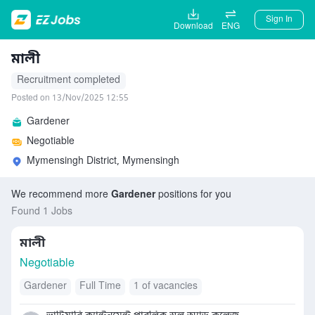
Sign In
Download
ENG
মালী
Recruitment completed
Posted on 13/Nov/2025 12:55
Gardener
Negotiable
Mymensingh District, Mymensingh
We recommend more
Gardener
positions for you
Found 1 Jobs
মালী
Negotiable
Gardener
Full Time
1 of vacancies