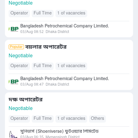
Negotiable
Operator
Full Time
1 of vacancies
Bangladesh Petrochemical Company Limited.
03/Aug 08:52
Dhaka District
বয়লার অপারেটর
Negotiable
Operator
Full Time
1 of vacancies
Bangladesh Petrochemical Company Limited.
03/Aug 08:47
Dhaka District
দক্ষ অপারেটর
Negotiable
Operator
Full Time
1 of vacancies
Others
সুনিভার্স (Shoeniverse) ফুটওয়্যার লিমিটেড
03/Aug 06:35
Mymensingh District