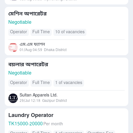
মেশিন অপারেটর
Negotiable
Operator
Full Time
10 of vacancies
এম.এম ফ্যাশন
01/Aug 04:59
Dhaka District
বয়লার অপারেটর
Negotiable
Operator
Full Time
1 of vacancies
Sultan Apparels Ltd.
29/Jul 12:18
Gazipur District
Laundry Operator
TK
15000-20000
Per month