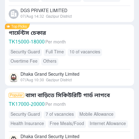
Accommodation
Free Meals/Food
DGS PRIVATE LIMITED
07/Aug 14:32
Gazipur District
গার্মেন্টস চেকার
TK
15000-18000
Per month
Security Guard
Full Time
10 of vacancies
Overtime Fee
Others
Dhaka Grand Security Limited
07/Aug 10:30
Gazipur District
বাসা বাড়িতে সিকিউরিটি গার্ড লাগবে
TK
17000-20000
Per month
Security Guard
7 of vacancies
Mobile Allowance
Health Insurance
Free Meals/Food
Internet Allowance
Accommodation
Dhaka Grand Security Limited