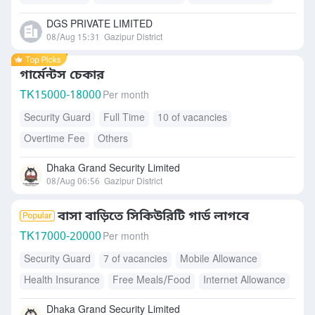
Accommodation
Free Meals/Food
DGS PRIVATE LIMITED
08/Aug 15:31
Gazipur District
গার্মেন্টস চেকার
TK
15000-18000
Per month
Security Guard
Full Time
10 of vacancies
Overtime Fee
Others
Dhaka Grand Security Limited
08/Aug 06:56
Gazipur District
বাসা বাড়িতে সিকিউরিটি গার্ড লাগবে
TK
17000-20000
Per month
Security Guard
7 of vacancies
Mobile Allowance
Health Insurance
Free Meals/Food
Internet Allowance
Accommodation
Dhaka Grand Security Limited