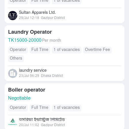
Operator
Full Time
1 of vacancies
Sultan Apparels Ltd.
29/Jul 12:18
Gazipur District
Laundry Operator
TK
15000-20000
Per month
Operator
Full Time
1 of vacancies
Overtime Fee
Others
laundry service
23/Jul 06:29
Dhaka District
Boiler operator
Negotiable
Operator
Full Time
1 of vacancies
তসরিফা ইন্ডাস্ট্রিজ লিমিটেড
20/Jul 11:02
Gazipur District