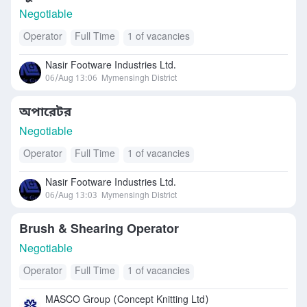
Negotiable
Operator
Full Time
1 of vacancies
Nasir Footware Industries Ltd.
06/Aug 13:06
Mymensingh District
অপারেটর
Negotiable
Operator
Full Time
1 of vacancies
Nasir Footware Industries Ltd.
06/Aug 13:03
Mymensingh District
Brush & Shearing Operator
Negotiable
Operator
Full Time
1 of vacancies
MASCO Group (Concept Knitting Ltd)