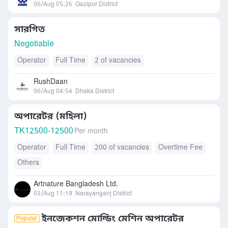
06/Aug 05:26
Gazipur District
সারগিত
Negotiable
Operator
Full Time
2 of vacancies
RushDaan
06/Aug 04:54
Dhaka District
অপারেটর (মহিলা)
TK
12500-12500
Per month
Operator
Full Time
200 of vacancies
Overtime Fee
Others
Artnature Bangladesh Ltd.
03/Aug 11:19
Narayanganj District
ইনজেকশন মোল্ডিং মেশিন অপারেটর